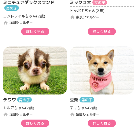
ミニチュアダックスフンド
ミックス犬
女の子
男の子
トッポギちゃん(2歳)
コントレイルちゃん(2歳)
home
東京シェルター
home
福岡シェルター
詳しく見る
詳しく見る
チワワ
豆柴
男の子
男の子
カルアちゃん(2歳)
すけちゃん(2歳)
home
home
福岡シェルター
福岡シェルター
詳しく見る
詳しく見る