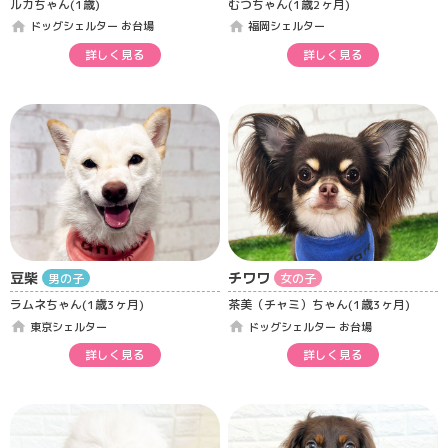
ルカちゃん(1歳)
むつちゃん(1歳2ヶ月)
home
home
ドッグシェルター お台場
福岡シェルター
詳しく見る
詳しく見る
豆柴
チワワ
男の子
女の子
ラムネちゃん(1歳3ヶ月)
茶美（チャミ）ちゃん(1歳3ヶ月)
home
home
東京シェルター
ドッグシェルター お台場
詳しく見る
詳しく見る