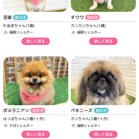
豆柴
チワワ
男の子
女の子
たぬ吉ちゃん(3歳)
カンカンちゃん(3歳)
home
home
福岡シェルター
福岡シェルター
詳しく見る
詳しく見る
ポメラニアン
ペキニーズ
女の子
男の子
はっぱちゃん(3歳1ヶ月)
カンちゃん(3歳1ヶ月)
home
home
大日シェルター
福岡シェルター
詳しく見る
詳しく見る