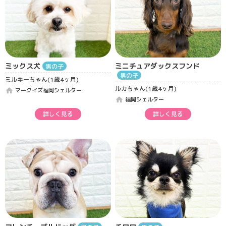
ミックス犬
ミニチュアダックスフンド
男の子
男の子
ミルキーちゃん(1歳4ヶ月)
ルカちゃん(1歳4ヶ月)
home
マークイズ福岡シェルター
home
福岡シェルター
詳しく見る
詳しく見る