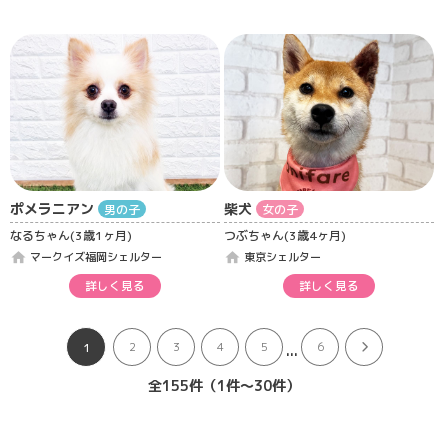
ポメラニアン
柴犬
男の子
女の子
なるちゃん(3歳1ヶ月)
つぶちゃん(3歳4ヶ月)
home
home
マークイズ福岡シェルター
東京シェルター
詳しく見る
詳しく見る
...
2
3
4
5
6
1
全155件（1件〜30件）