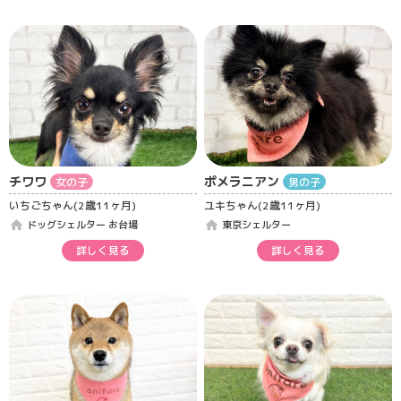
チワワ
ポメラニアン
女の子
男の子
いちごちゃん(2歳11ヶ月)
ユキちゃん(2歳11ヶ月)
home
home
ドッグシェルター お台場
東京シェルター
詳しく見る
詳しく見る