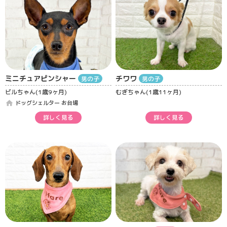
ミニチュアピンシャー
チワワ
男の子
男の子
ビルちゃん(1歳9ヶ月)
むぎちゃん(1歳11ヶ月)
home
ドッグシェルター お台場
詳しく見る
詳しく見る