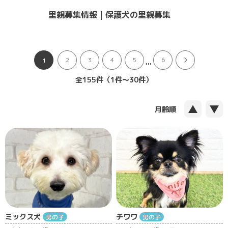
里親募集情報 | 保護犬の里親募集
...
2
3
4
5
6
1
全155件（1件〜30件）
▲
▼
月齢順
ミックス犬
チワワ
男の子
男の子