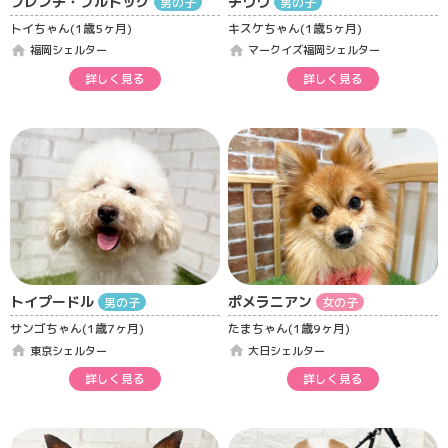
フレンチ・ブルドッグ
チワワ
男の子
男の子
トイちゃん(1歳5ヶ月)
キスケちゃん(1歳5ヶ月)
home
home
福岡シェルター
マークイズ福岡シェルター
詳しく見る
詳しく見る
トイプードル
ポメラニアン
男の子
女の子
サンゴちゃん(1歳7ヶ月)
たまちゃん(1歳9ヶ月)
home
home
東京シェルター
大日シェルター
詳しく見る
詳しく見る