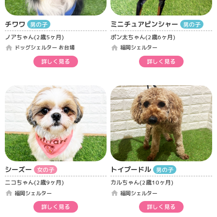
チワワ
ミニチュアピンシャー
男の子
男の子
ノアちゃん(2歳5ヶ月)
ポン太ちゃん(2歳6ヶ月)
home
home
ドッグシェルター お台場
福岡シェルター
詳しく見る
詳しく見る
シーズー
トイプードル
女の子
男の子
ニコちゃん(2歳9ヶ月)
カルちゃん(2歳10ヶ月)
home
home
福岡シェルター
福岡シェルター
詳しく見る
詳しく見る