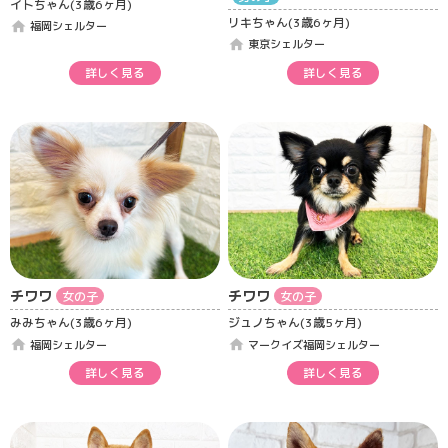
イトちゃん(3歳6ヶ月)
リキちゃん(3歳6ヶ月)
home
福岡シェルター
home
東京シェルター
詳しく見る
詳しく見る
チワワ
チワワ
女の子
女の子
みみちゃん(3歳6ヶ月)
ジュノちゃん(3歳5ヶ月)
home
home
福岡シェルター
マークイズ福岡シェルター
詳しく見る
詳しく見る