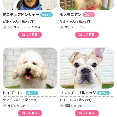
ミニチュアピンシャー
ポメラニアン
男の子
女の子
ビルちゃん(1歳9ヶ月)
たまちゃん(1歳9ヶ月)
home
home
ドッグシェルター お台場
大日シェルター
詳しく見る
詳しく見る
トイプードル
フレンチ・ブルドッグ
男の子
男の子
サンゴちゃん(1歳7ヶ月)
トイちゃん(1歳5ヶ月)
home
home
東京シェルター
福岡シェルター
詳しく見る
詳しく見る