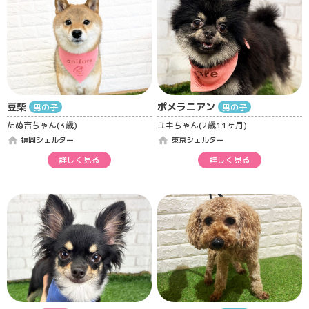
豆柴
ポメラニアン
男の子
男の子
たぬ吉ちゃん(3歳)
ユキちゃん(2歳11ヶ月)
home
home
福岡シェルター
東京シェルター
詳しく見る
詳しく見る