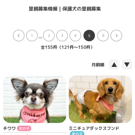
里親募集情報 | 保護犬の里親募集
...
1
2
3
4
6
5
全155件（121件〜150件）
▲
▼
月齢順
チワワ
ミニチュアダックスフンド
女の子
男の子