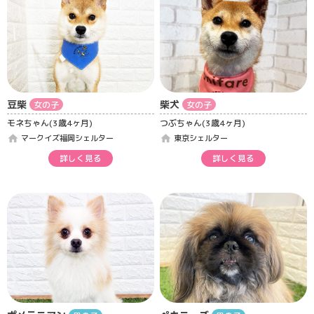
豆柴
柴犬
女の子
女の子
モネちゃん(3歳4ヶ月)
つぶちゃん(3歳4ヶ月)
home
home
マークイズ福岡シェルター
東京シェルター
詳しく見る
詳しく見る