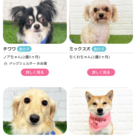
チワワ
ミックス犬
男の子
男の子
ノアちゃん(2歳5ヶ月)
ちくわちゃん(2歳3ヶ月)
home
ドッグシェルター お台場
詳しく見る
詳しく見る