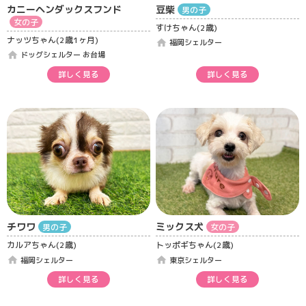
カニーヘンダックスフンド
豆柴
男の子
女の子
すけちゃん(2歳)
ナッツちゃん(2歳1ヶ月)
home
福岡シェルター
home
ドッグシェルター お台場
詳しく見る
詳しく見る
チワワ
ミックス犬
男の子
女の子
カルアちゃん(2歳)
トッポギちゃん(2歳)
home
home
福岡シェルター
東京シェルター
詳しく見る
詳しく見る