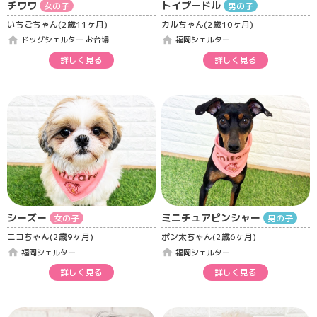
チワワ
トイプードル
女の子
男の子
いちごちゃん(2歳11ヶ月)
カルちゃん(2歳10ヶ月)
home
home
ドッグシェルター お台場
福岡シェルター
詳しく見る
詳しく見る
シーズー
ミニチュアピンシャー
女の子
男の子
ニコちゃん(2歳9ヶ月)
ポン太ちゃん(2歳6ヶ月)
home
home
福岡シェルター
福岡シェルター
詳しく見る
詳しく見る