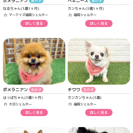
ポメラニアン
ペキニーズ
男の子
男の子
なるちゃん(3歳1ヶ月)
カンちゃん(3歳1ヶ月)
home
home
マークイズ福岡シェルター
福岡シェルター
詳しく見る
詳しく見る
ポメラニアン
チワワ
女の子
女の子
はっぱちゃん(3歳1ヶ月)
カンカンちゃん(3歳)
home
home
大日シェルター
福岡シェルター
詳しく見る
詳しく見る