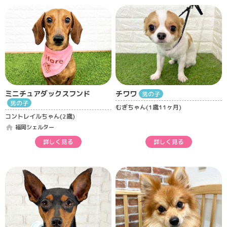
ミニチュアダックスフンド
チワワ
男の子
男の子
むぎちゃん(1歳11ヶ月)
コントレイルちゃん(2歳)
home
福岡シェルター
詳しく見る
詳しく見る