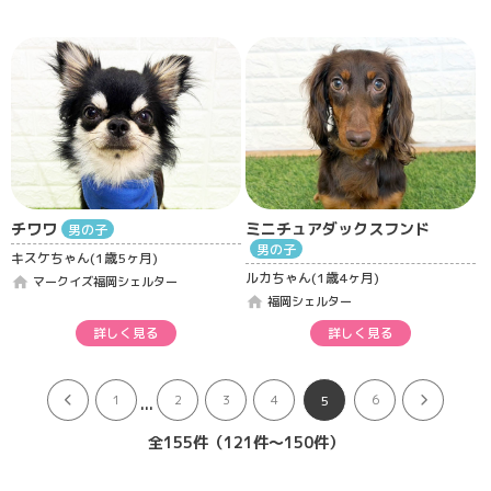
チワワ
ミニチュアダックスフンド
男の子
男の子
キスケちゃん(1歳5ヶ月)
ルカちゃん(1歳4ヶ月)
home
マークイズ福岡シェルター
home
福岡シェルター
詳しく見る
詳しく見る
...
1
2
3
4
6
5
全155件（121件〜150件）