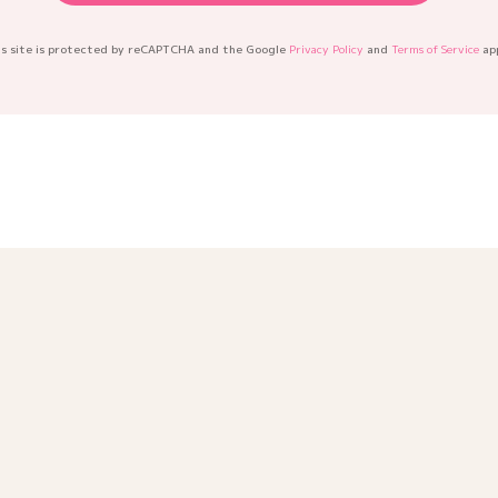
is site is protected by reCAPTCHA and the Google
Privacy Policy
and
Terms of Service
app