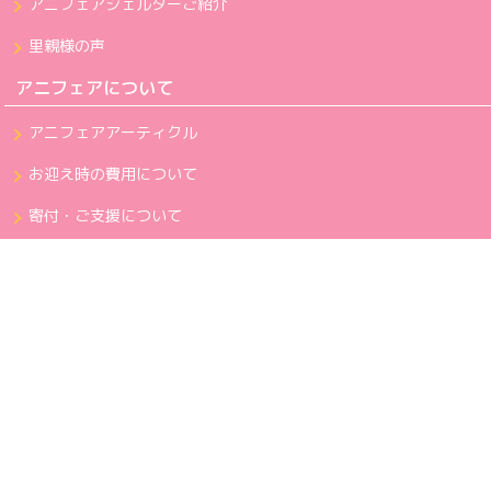
アニフェアシェルターご紹介
里親様の声
アニフェアについて
アニフェアアーティクル
お迎え時の費用について
寄付・ご支援について
チャリティーグッズのご紹介
サポート動物病院一覧
こどもボランティア
災害時一時預かりボランティア募集
重度疾患プロジェクト
団体概要