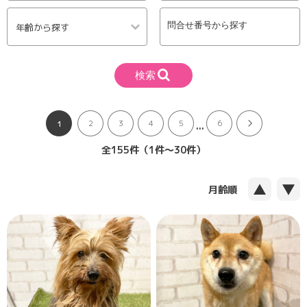
年齢から探す
検索
...
2
3
4
5
6
1
全155件（1件〜30件）
▲
▼
月齢順