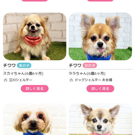
チワワ
チワワ
男の子
女の子
スカイちゃん(6歳6ヶ月)
ララちゃん(6歳6ヶ月)
home
home
立川シェルター
ドッグシェルター お台場
詳しく見る
詳しく見る