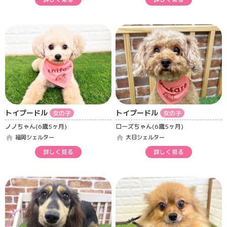
トイプードル
トイプードル
女の子
女の子
ノノちゃん(6歳5ヶ月)
ローズちゃん(6歳5ヶ月)
home
home
福岡シェルター
大日シェルター
詳しく見る
詳しく見る