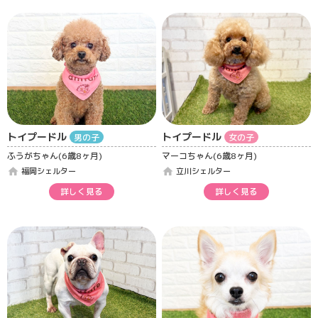
トイプードル
トイプードル
男の子
女の子
ふうがちゃん(6歳8ヶ月)
マーコちゃん(6歳8ヶ月)
home
home
福岡シェルター
立川シェルター
詳しく見る
詳しく見る