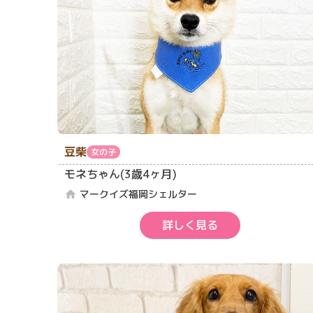
豆柴
女の子
モネちゃん(3歳4ヶ月)
マークイズ福岡シェルター
home
詳しく見る