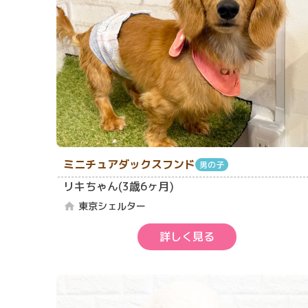
ミニチュアダックスフンド
男の子
リキちゃん(3歳6ヶ月)
東京シェルター
home
詳しく見る