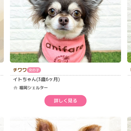
チワワ
女の子
イトちゃん(3歳6ヶ月)
福岡シェルター
home
詳しく見る