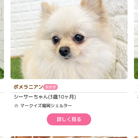
ポメラニアン
女の子
シーサーちゃん(3歳10ヶ月)
マークイズ福岡シェルター
home
詳しく見る