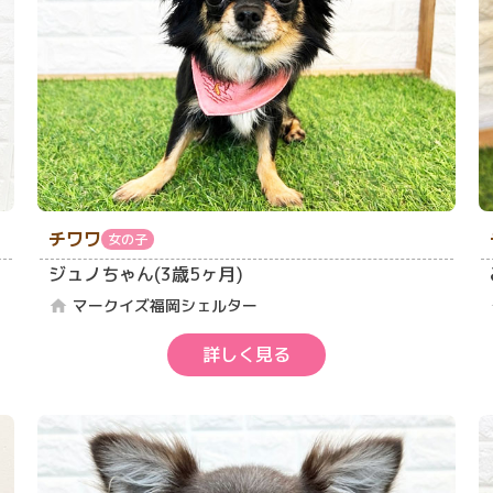
チワワ
女の子
ジュノちゃん(3歳5ヶ月)
マークイズ福岡シェルター
home
詳しく見る