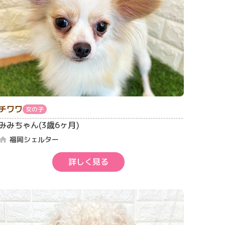
チワワ
女の子
みみちゃん(3歳6ヶ月)
福岡シェルター
home
詳しく見る