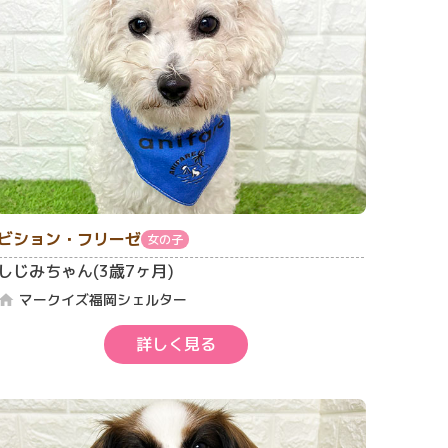
ビション・フリーゼ
女の子
しじみちゃん(3歳7ヶ月)
マークイズ福岡シェルター
home
詳しく見る