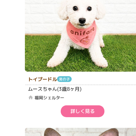
トイプードル
男の子
ムースちゃん(3歳8ヶ月)
福岡シェルター
home
詳しく見る