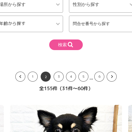
年齢から探す
検索
1
3
4
5
6
...
2
全155件（31件〜60件）