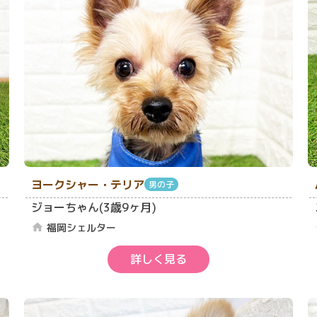
ヨークシャー・テリア
男の子
ジョーちゃん(3歳9ヶ月)
福岡シェルター
home
詳しく見る