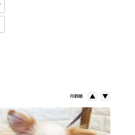
▲
▼
月齢順