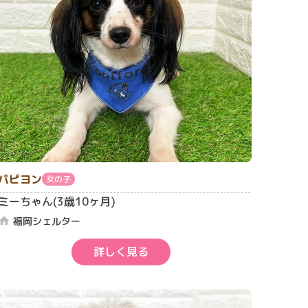
パピヨン
女の子
ミーちゃん(3歳10ヶ月)
福岡シェルター
home
詳しく見る