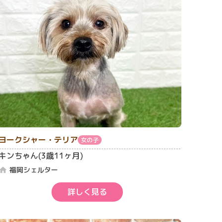
ヨークシャー・テリア
女の子
キンちゃん(3歳11ヶ月)
福岡シェルター
home
詳しく見る