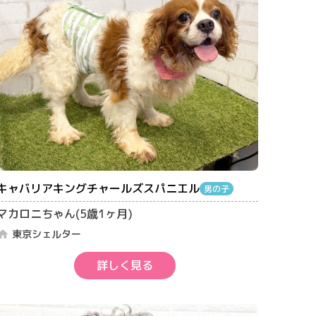
キャバリアキングチャールズスパニエル
男の子
マカロニちゃん(5歳1ヶ月)
東京シェルター
ome
詳しく見る