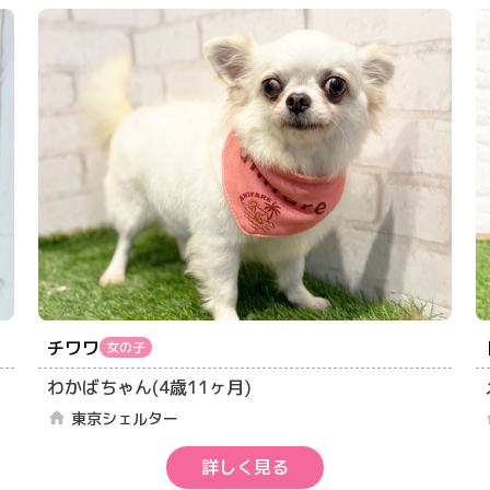
チワワ
女の子
わかばちゃん(4歳11ヶ月)
東京シェルター
home
h
詳しく見る