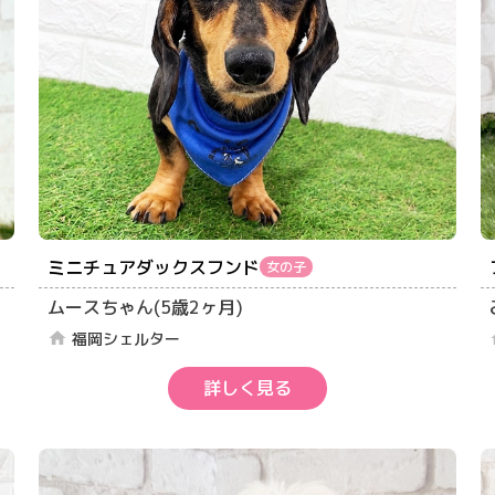
ミニチュアダックスフンド
女の子
ムースちゃん(5歳2ヶ月)
福岡シェルター
home
h
詳しく見る