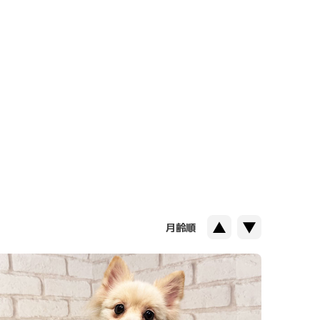
▲
▼
月齢順