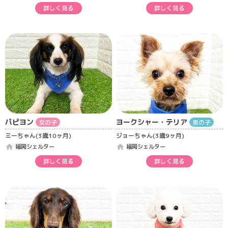
詳しく見る
詳しく見る
パピヨン
ヨークシャー・テリア
女の子
男の子
ミーちゃん(3歳10ヶ月)
ジョーちゃん(3歳9ヶ月)
home
home
福岡シェルター
福岡シェルター
詳しく見る
詳しく見る