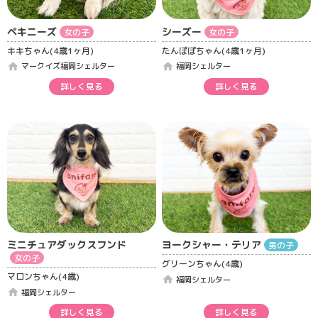
ペキニーズ
シーズー
女の子
女の子
キキちゃん(4歳1ヶ月)
たんぽぽちゃん(4歳1ヶ月)
home
home
マークイズ福岡シェルター
福岡シェルター
詳しく見る
詳しく見る
ミニチュアダックスフンド
ヨークシャー・テリア
男の子
女の子
グリーンちゃん(4歳)
マロンちゃん(4歳)
home
福岡シェルター
home
福岡シェルター
詳しく見る
詳しく見る