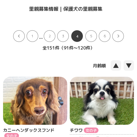
里親募集情報 | 保護犬の里親募集
...
1
2
3
5
6
4
全151件（91件〜120件）
▲
▼
月齢順
カニーヘンダックスフンド
チワワ
女の子
女の子