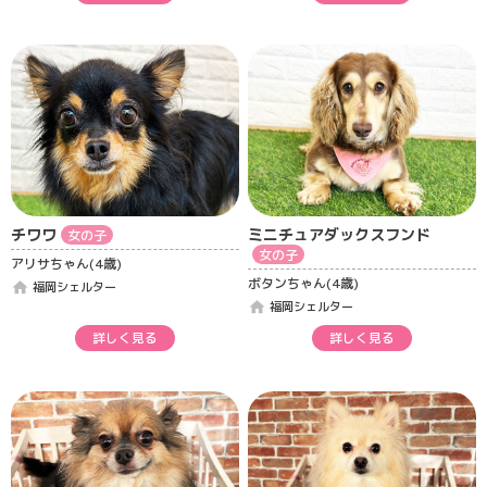
チワワ
ミニチュアダックスフンド
女の子
女の子
アリサちゃん(4歳)
ボタンちゃん(4歳)
home
福岡シェルター
home
福岡シェルター
詳しく見る
詳しく見る