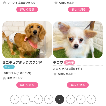
home
home
マークイズ福岡シェルター
福岡シェルター
詳しく見る
詳しく見る
ミニチュアダックスフンド
チワワ
女の子
男の子
みみちゃん(3歳6ヶ月)
リキちゃん(3歳6ヶ月)
home
福岡シェルター
home
東京シェルター
詳しく見る
詳しく見る
...
1
2
3
5
6
4