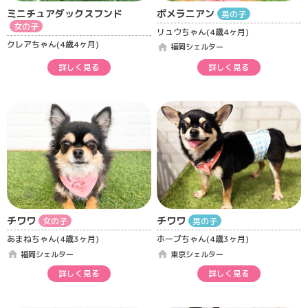
ミニチュアダックスフンド
ポメラニアン
男の子
女の子
リュウちゃん(4歳4ヶ月)
クレアちゃん(4歳4ヶ月)
home
福岡シェルター
詳しく見る
詳しく見る
チワワ
チワワ
女の子
男の子
あまねちゃん(4歳3ヶ月)
ホープちゃん(4歳3ヶ月)
home
home
福岡シェルター
東京シェルター
詳しく見る
詳しく見る