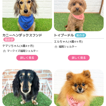
カニーヘンダックスフンド
トイプードル
男の子
女の子
エルちゃん(4歳4ヶ月)
テマリちゃん(4歳4ヶ月)
home
福岡シェルター
home
マークイズ福岡シェルター
詳しく見る
詳しく見る