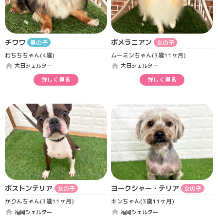
チワワ
ポメラニアン
男の子
女の子
わちちちゃん(4歳)
ムーミンちゃん(3歳11ヶ月)
home
home
大日シェルター
大日シェルター
詳しく見る
詳しく見る
ボストンテリア
ヨークシャー・テリア
女の子
女の子
かりんちゃん(3歳11ヶ月)
キンちゃん(3歳11ヶ月)
home
home
福岡シェルター
福岡シェルター