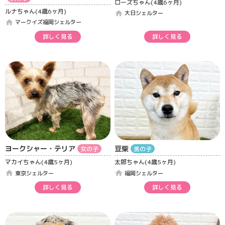
ローズちゃん(4歳6ヶ月)
ルナちゃん(4歳6ヶ月)
home
大日シェルター
home
マークイズ福岡シェルター
詳しく見る
詳しく見る
ヨークシャー・テリア
豆柴
女の子
男の子
マカイちゃん(4歳5ヶ月)
太郎ちゃん(4歳5ヶ月)
home
home
東京シェルター
福岡シェルター
詳しく見る
詳しく見る