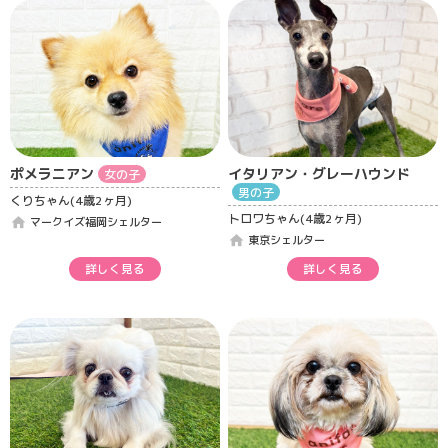
ポメラニアン
イタリアン・グレーハウンド
女の子
男の子
くりちゃん(4歳2ヶ月)
トロワちゃん(4歳2ヶ月)
home
マークイズ福岡シェルター
home
東京シェルター
詳しく見る
詳しく見る