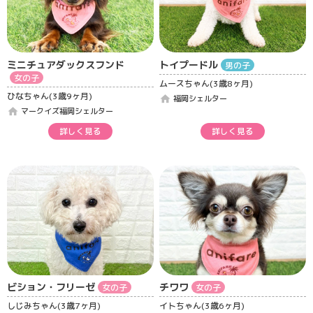
ミニチュアダックスフンド
トイプードル
男の子
女の子
ムースちゃん(3歳8ヶ月)
ひなちゃん(3歳9ヶ月)
home
福岡シェルター
home
マークイズ福岡シェルター
詳しく見る
詳しく見る
ビション・フリーゼ
チワワ
女の子
女の子
しじみちゃん(3歳7ヶ月)
イトちゃん(3歳6ヶ月)