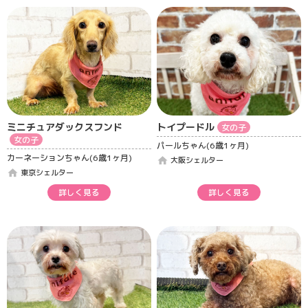
ミニチュアダックスフンド
トイプードル
女の子
女の子
パールちゃん(6歳1ヶ月)
カーネーションちゃん(6歳1ヶ月)
home
大阪シェルター
home
東京シェルター
詳しく見る
詳しく見る