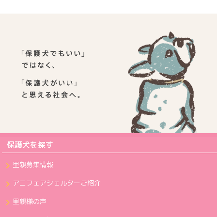
保護犬を探す
里親募集情報
アニフェアシェルターご紹介
里親様の声