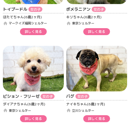
トイプードル
ポメラニアン
女の子
女の子
ほたてちゃん(6歳2ヶ月)
キリちゃん(6歳2ヶ月)
home
home
マークイズ福岡シェルター
東京シェルター
詳しく見る
詳しく見る
ビション・フリーゼ
パグ
女の子
女の子
ダイアナちゃん(6歳2ヶ月)
ナイキちゃん(6歳2ヶ月)
home
home
東京シェルター
立川シェルター
詳しく見る
詳しく見る