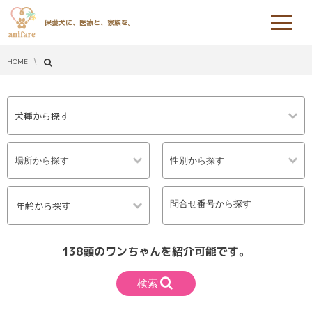
保護犬に、医療と、家族を。
HOME
犬種から探す
年齢から探す
138頭のワンちゃんを紹介可能です。
検索